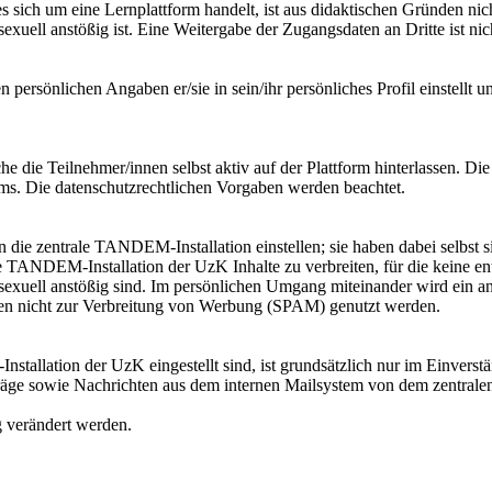
 sich um eine Lernplattform handelt, ist aus didaktischen Gründen ni
 sexuell anstößig ist. Eine Weitergabe der Zugangsdaten an Dritte ist nic
en persönlichen Angaben er/sie in sein/ihr persönliches Profil einste
 die Teilnehmer/innen selbst aktiv auf der Plattform hinterlassen. Die
ems. Die datenschutzrechtlichen Vorgaben werden beachtet.
die zentrale TANDEM-Installation einstellen; sie haben dabei selbst sic
rale TANDEM-Installation der UzK Inhalte zu verbreiten, für die keine
der sexuell anstößig sind. Im persönlichen Umgang miteinander wird ein
fen nicht zur Verbreitung von Werbung (SPAM) genutzt werden.
nstallation der UzK eingestellt sind, ist grundsätzlich nur im Einvers
träge sowie Nachrichten aus dem internen Mailsystem von dem zentra
g verändert werden.